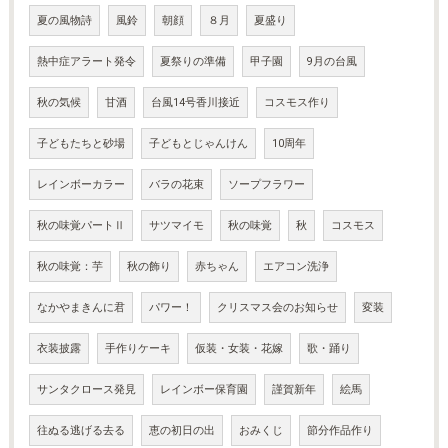
夏の風物詩
風鈴
朝顔
８月
夏盛り
熱中症アラート発令
夏祭りの準備
甲子園
9月の台風
秋の気候
甘酒
台風14号香川接近
コスモス作り
子どもたちと砂場
子どもとじゃんけん
10周年
レインボーカラー
バラの花束
ソープフラワー
秋の味覚パートⅡ
サツマイモ
秋の味覚
秋
コスモス
秋の味覚：芋
秋の飾り
赤ちゃん
エアコン洗浄
なかやまきんに君
パワー！
クリスマス会のお知らせ
変装
衣装披露
手作りケーキ
仮装・女装・花嫁
歌・踊り
サンタクロース発見
レインボー保育園
謹賀新年
絵馬
往ぬる逃げる去る
恵の初日の出
おみくじ
節分作品作り