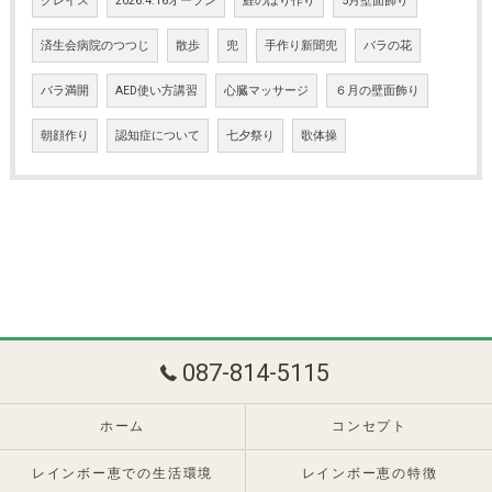
グレイス
2026.4.16オープン
鯉のぼり作り
5月壁面飾り
済生会病院のつつじ
散歩
兜
手作り新聞兜
バラの花
バラ満開
AED使い方講習
心臓マッサージ
６月の壁面飾り
朝顔作り
認知症について
七夕祭り
歌体操
087-814-5115
ホーム
コンセプト
レインボー恵での生活環境
レインボー恵の特徴