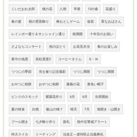
くいだおれ太郎
桃の花
八朔
卒業
15の春
花盛り
春の宴
桜の壁面飾り
棒おとしゲーム
仮装
変なおばさん
レインボー通り＆サンシャイン通り
桜満開
十年目のお祝い
さよならコンサート
池のほとり
お花見弁当
春のお楽しみ
夜中の地震
高松震度3
コーヒータイム
G・Ｗ
つつじの季節
兜を被り記念撮影
つつじ満開
つつじ満開
おやつに柏餅
おやつに柏餅
薔薇の花
黄色い帽子
ピンクのスモック
紫陽花作り
6月
6月
冷房開始
夏の味覚
白桃
飯山の桃？
晴天
7月
海開き・山開き
プール開き
七夕飾り作り
新札
熱中症警戒アラート
特大スイカ
ミーティング
法改正～虐待防止法義務化