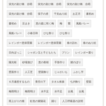
栄光の架け橋 合唱
栄光の架け橋 合唱
栄光の架け橋 合唱
栄光の架け橋 合唱
張子の虎
干支ぬり絵
お正月
書初め
書初め
豆まき
恵の庭に咲く梅
梅
鶯
風船バレー
風船バレー
小春日和
ひな祭り
ひな祭り
レインボー恵保育園
レインボー恵保育園
春の訪れ
春のぬり絵
日向ぼっこ
シャボン玉と子どもたち
プリン
レインボー通り
陽光桜
砂場遊び
恵の夜桜
手形作り
鯉のぼり
壁面作り
人工芝
壁面飾り
じゃがいも
ふかし芋
６月連想するもの
青空の下
タオル体操
七夕飾り
壁面
梅雨明け
梅雨明け
水不足
水不足
台風
台風
雨上がりの畑
虹色の紫陽花
踊り
人工呼吸器の説明