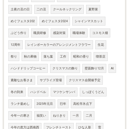
土夜の丑の日
二の丑
クールネックリング
夏野菜
めぐフェスタ202
めぐフェスタ2024
シャインマスカット
ぶどう作り
職員研修
感染対策
職場体験
コスモス畑
12周年
レインボーカラーのアレンジメントフラワー
生花
祭り
秋の果物
落ち葉
工作
昭和の香り
喫茶店
ハンドドリップコーヒー
クリスマスの飾り
壁面飾り12月
AI
素敵なお客さま
サプライズ登場
クリスマス会開催予定
冬の到来
ハンドベル
マツケンサンバ
しっぽくうどん
ランチ釜めし
2025年元旦
巳年
高松市氷点下
今年一の寒さ
福笑い
ねりきり
一月
二月
今年の恵方は西南西
フレンチトースト
ひな人形
雪