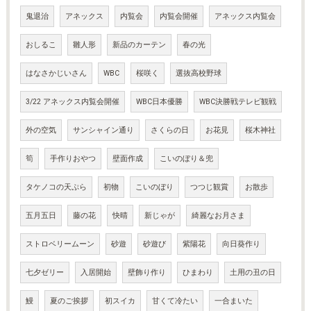
鬼退治
アネックス
内覧会
内覧会開催
アネックス内覧会
おしるこ
雛人形
新品のカーテン
春の光
はなさかじいさん
WBC
桜咲く
選抜高校野球
3/22 アネックス内覧会開催
WBC日本優勝
WBC決勝戦テレビ観戦
外の空気
サンシャイン通り
さくらの日
お花見
桜木神社
筍
手作りおやつ
壁面作成
こいのぼり＆兜
タケノコの天ぷら
初物
こいのぼり
つつじ観賞
お散歩
五月五日
藤の花
快晴
新じゃが
綺麗なお月さま
ストロベリームーン
砂遊
砂遊び
紫陽花
向日葵作り
七夕ゼリー
入居開始
壁飾り作り
ひまわり
土用の丑の日
鰻
夏のご挨拶
初スイカ
甘くて冷たい
一合まいた