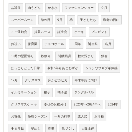
盆踊り
肉うどん
かき氷
ファッションショー
９月
スーパームーン
鯨の日
9月
柿
子どもたち
敬老の日に
ミニ運動会
抹茶ムース
誕生会
ケーキ
プレゼント
お祝い
保育園
チョコボール
11周年
誕生祭
名月
10月の壁面飾り
秋祭り
制服新調
秋の深まり
銀杏
ほっこりとした日常
令和5年もあとわずか
シワシワブギブギ体操
12月
クリスマス
床がピカピカ
年末年始に向け
イルミネーション
柚子
柚子湯
ジングルベル
クリスマスケーキ
幸せのお裾分け
2023年→2024年へ
2024年
お賽銭
受験シーズン
一月の行事
成人式
お汁粉
手まり麩
釜めし
赤鬼
鬼づくし
大阪土産