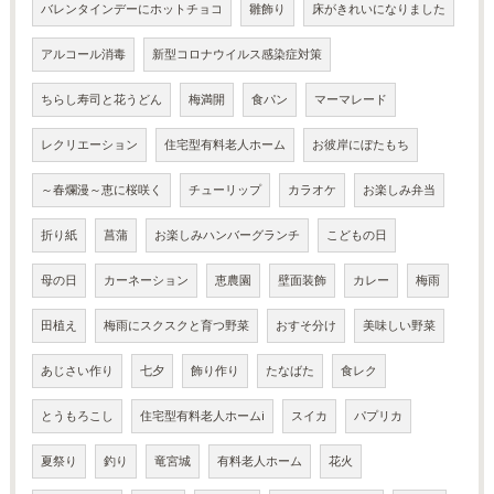
バレンタインデーにホットチョコ
雛飾り
床がきれいになりました
アルコール消毒
新型コロナウイルス感染症対策
ちらし寿司と花うどん
梅満開
食パン
マーマレード
レクリエーション
住宅型有料老人ホーム
お彼岸にぼたもち
～春爛漫～恵に桜咲く
チューリップ
カラオケ
お楽しみ弁当
折り紙
菖蒲
お楽しみハンバーグランチ
こどもの日
母の日
カーネーション
恵農園
壁面装飾
カレー
梅雨
田植え
梅雨にスクスクと育つ野菜
おすそ分け
美味しい野菜
あじさい作り
七夕
飾り作り
たなばた
食レク
とうもろこし
住宅型有料老人ホームi
スイカ
パプリカ
夏祭り
釣り
竜宮城
有料老人ホーム
花火