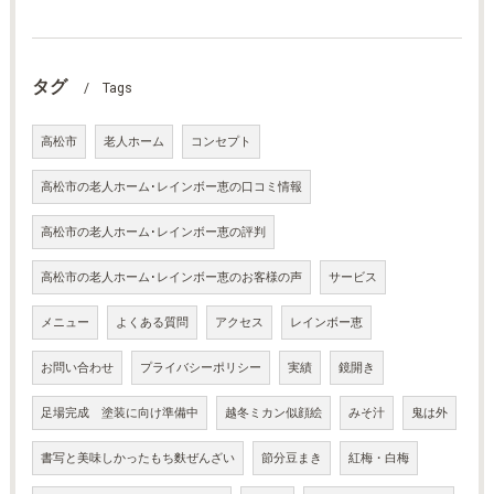
タグ
Tags
高松市
老人ホーム
コンセプト
高松市の老人ホーム･レインボー恵の口コミ情報
高松市の老人ホーム･レインボー恵の評判
高松市の老人ホーム･レインボー恵のお客様の声
サービス
メニュー
よくある質問
アクセス
レインボー恵
お問い合わせ
プライバシーポリシー
実績
鏡開き
足場完成 塗装に向け準備中
越冬ミカン似顔絵
みそ汁
鬼は外
書写と美味しかったもち麩ぜんざい
節分豆まき
紅梅・白梅