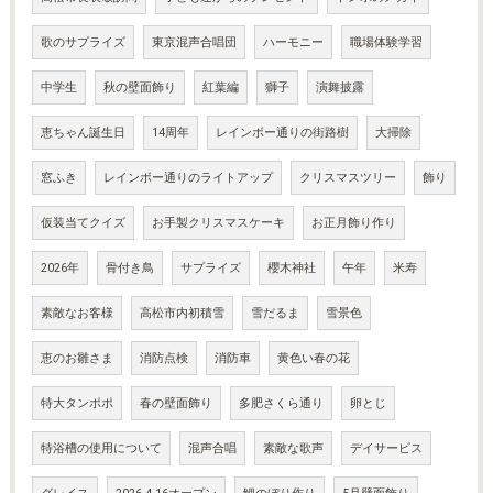
歌のサプライズ
東京混声合唱団
ハーモニー
職場体験学習
中学生
秋の壁面飾り
紅葉編
獅子
演舞披露
恵ちゃん誕生日
14周年
レインボー通りの街路樹
大掃除
窓ふき
レインボー通りのライトアップ
クリスマスツリー
飾り
仮装当てクイズ
お手製クリスマスケーキ
お正月飾り作り
2026年
骨付き鳥
サプライズ
櫻木神社
午年
米寿
素敵なお客様
高松市内初積雪
雪だるま
雪景色
恵のお雛さま
消防点検
消防車
黄色い春の花
特大タンポポ
春の壁面飾り
多肥さくら通り
卵とじ
特浴槽の使用について
混声合唱
素敵な歌声
デイサービス