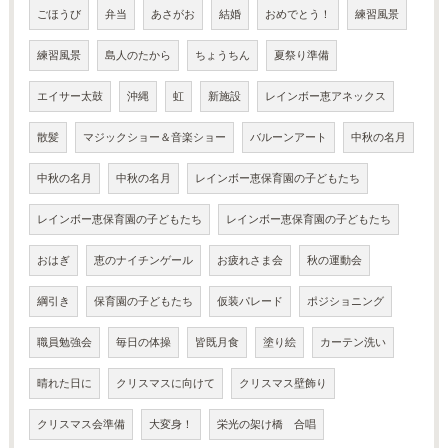
ごほうび
弁当
あさがお
結婚
おめでとう！
練習風景
練習風景
島人のたから
ちょうちん
夏祭り準備
エイサー太鼓
沖縄
虹
新施設
レインボー恵アネックス
散髪
マジックショー＆音楽ショー
バルーンアート
中秋の名月
中秋の名月
中秋の名月
レインボー恵保育園の子どもたち
レインボー恵保育園の子どもたち
レインボー恵保育園の子どもたち
おはぎ
恵のナイチンゲール
お疲れさま会
秋の運動会
綱引き
保育園の子どもたち
仮装パレード
ポジショニング
職員勉強会
毎日の体操
皆既月食
塗り絵
カーテン洗い
晴れた日に
クリスマスに向けて
クリスマス壁飾り
クリスマス会準備
大変身！
栄光の架け橋 合唱