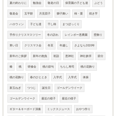
夏の終わりに
勉強会
敬老の日
保育園の子ども達
ぶどう
敬老会
五平餅
月見団子
獅子舞い
柿・栗
焼き芋
ハロウィン
子ども達
干し柿
まつぼっくり
手作りクリスマスツリー
冬の訪れ
レインボー恵農園
壁飾り
寒い日
クリスマス会
冬至
年越し
さよなら2020年
新年のご挨拶
新年の抱負
初詣
恵神社
神社参拝
節分
椿
桃
研修会
桃の節句
ちらし寿司
桃の花飾り
桃の花飾り
春のひととき
入学式
入学式
体操
新玉ねぎ
つつじ
誕生日
ゴールデンウイーク
ゴールデンウイーク
最近の様子
最近の様子
ギター＆キーボード演奏
ミックスジュース
おやつ作り