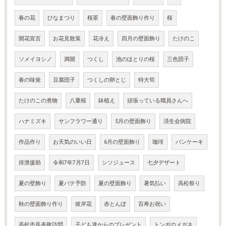
春の花
ひなまつり
桜茶
春の壁面飾り作り
桜
開花宣言
お花見散策
花冷え
四月の壁面飾り
たけのこ
ソメイヨシノ
満開
つくし
池のほとりの桜
三色団子
春の味覚
豆腐団子
つくしの卵とじ
特大筍
たけのこの煮物
八重桜
鉢植え
頑張っている職員さんへ
ハナミズキ
サンフラワー通り
5月の壁面飾り
済生会病院
作品作り
お天気のいい日
6月の壁面飾り
珈琲
パンケーキ
排泄援助
令和7年7月7日
シソジュース
七夕デザート
夏の壁飾り
夏バテ予防
夏の壁面飾り
暑気払い
高松祭り
秋の壁面飾り作り
彼岸花
赤とんぼ
百寿お祝い
高松市長表敬訪問
子ども達からのプレゼント
トンボのメガネ