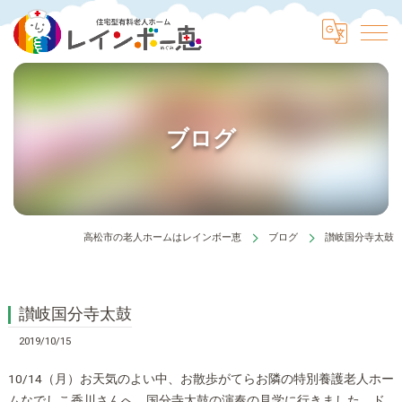
ブログ
高松市の老人ホームはレインボー恵
ブログ
讃岐国分寺太鼓
讃岐国分寺太鼓
2019/10/15
10/14（月）お天気のよい中、お散歩がてらお隣の特別養護老人ホー
ムなでしこ香川さんへ、国分寺太鼓の演奏の見学に行きました。ド