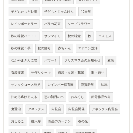
子どもたちと砂場
子どもとじゃんけん
10周年
レインボーカラー
バラの花束
ソープフラワー
秋の味覚パートⅡ
サツマイモ
秋の味覚
秋
コスモス
秋の味覚：芋
秋の飾り
赤ちゃん
エアコン洗浄
なかやまきんに君
パワー！
クリスマス会のお知らせ
変装
衣装披露
手作りケーキ
仮装・女装・花嫁
歌・踊り
サンタクロース発見
レインボー保育園
謹賀新年
絵馬
往ぬる逃げる去る
恵の初日の出
おみくじ
節分作品作り
鬼退治
アネックス
内覧会
内覧会開催
アネックス内覧会
おしるこ
雛人形
新品のカーテン
春の光