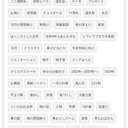
ミニ運動会
抹茶ムース
誕生会
ケーキ
プレゼント
お祝い
保育園
チョコボール
11周年
誕生祭
名月
10月の壁面飾り
秋祭り
制服新調
秋の深まり
銀杏
ほっこりとした日常
令和5年もあとわずか
シワシワブギブギ体操
12月
クリスマス
床がピカピカ
年末年始に向け
イルミネーション
柚子
柚子湯
ジングルベル
クリスマスケーキ
幸せのお裾分け
2023年→2024年へ
2024年
お賽銭
受験シーズン
一月の行事
成人式
お汁粉
手まり麩
釜めし
赤鬼
鬼づくし
大阪土産
くいだおれ太郎
桃の花
八朔
卒業
15の春
花盛り
春の宴
桜の壁面飾り
棒おとしゲーム
仮装
変なおばさん