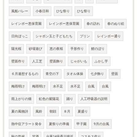
風船バレー
小春日和
ひな祭り
ひな祭り
レインボー恵保育園
レインボー恵保育園
春の訪れ
春のぬり絵
日向ぼっこ
シャボン玉と子どもたち
プリン
レインボー通り
陽光桜
砂場遊び
恵の夜桜
手形作り
鯉のぼり
壁面作り
人工芝
壁面飾り
じゃがいも
ふかし芋
６月連想するもの
青空の下
タオル体操
七夕飾り
壁面
梅雨明け
梅雨明け
水不足
水不足
台風
台風
雨上がりの畑
虹色の紫陽花
踊り
人工呼吸器の説明
夏の風物詩
風鈴
朝顔
８月
夏盛り
熱中症アラート発令
夏祭りの準備
甲子園
9月の台風
秋の気候
甘酒
台風14号香川接近
コスモス作り