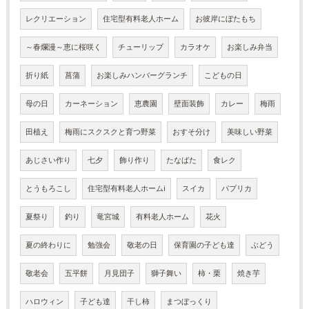
レクリエーション
住宅型有料老人ホーム
お彼岸にぼたもち
～春爛漫～恵に桜咲く
チューリップ
カラオケ
お楽しみ弁当
折り紙
菖蒲
お楽しみハンバーグランチ
こどもの日
母の日
カーネーション
恵農園
壁面装飾
カレー
梅雨
田植え
梅雨にスクスクと育つ野菜
おすそ分け
美味しい野菜
あじさい作り
七夕
飾り作り
たなばた
食レク
とうもろこし
住宅型有料老人ホームi
スイカ
パプリカ
夏祭り
釣り
竜宮城
有料老人ホーム
花火
夏の終わりに
勉強会
敬老の日
保育園の子ども達
ぶどう
敬老会
五平餅
月見団子
獅子舞い
柿・栗
焼き芋
ハロウィン
子ども達
干し柿
まつぼっくり