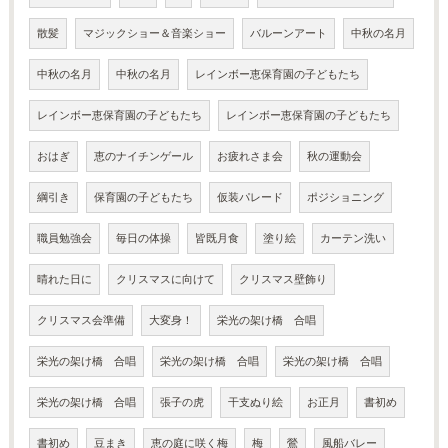
散髪
マジックショー＆音楽ショー
バルーンアート
中秋の名月
中秋の名月
中秋の名月
レインボー恵保育園の子どもたち
レインボー恵保育園の子どもたち
レインボー恵保育園の子どもたち
おはぎ
恵のナイチンゲール
お疲れさま会
秋の運動会
綱引き
保育園の子どもたち
仮装パレード
ポジショニング
職員勉強会
毎日の体操
皆既月食
塗り絵
カーテン洗い
晴れた日に
クリスマスに向けて
クリスマス壁飾り
クリスマス会準備
大変身！
栄光の架け橋 合唱
栄光の架け橋 合唱
栄光の架け橋 合唱
栄光の架け橋 合唱
栄光の架け橋 合唱
張子の虎
干支ぬり絵
お正月
書初め
書初め
豆まき
恵の庭に咲く梅
梅
鶯
風船バレー