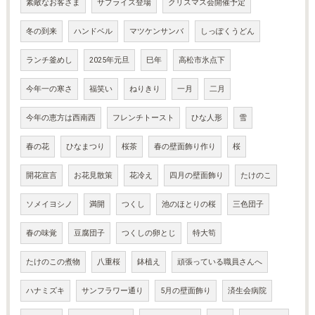
素敵なお客さま
サプライズ登場
クリスマス会開催予定
冬の到来
ハンドベル
マツケンサンバ
しっぽくうどん
ランチ釜めし
2025年元旦
巳年
高松市氷点下
今年一の寒さ
福笑い
ねりきり
一月
二月
今年の恵方は西南西
フレンチトースト
ひな人形
雪
春の花
ひなまつり
桜茶
春の壁面飾り作り
桜
開花宣言
お花見散策
花冷え
四月の壁面飾り
たけのこ
ソメイヨシノ
満開
つくし
池のほとりの桜
三色団子
春の味覚
豆腐団子
つくしの卵とじ
特大筍
たけのこの煮物
八重桜
鉢植え
頑張っている職員さんへ
ハナミズキ
サンフラワー通り
5月の壁面飾り
済生会病院