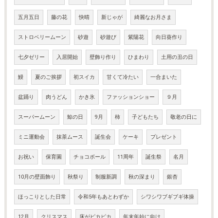
五月五日
藤の花
快晴
新じゃが
綺麗なお月さま
ストロベリームーン
砂遊
砂遊び
紫陽花
向日葵作り
七夕ゼリー
入居開始
壁飾り作り
ひまわり
土用の丑の日
鰻
夏のご挨拶
初スイカ
甘くて冷たい
一合まいた
盆踊り
肉うどん
かき氷
ファッションショー
９月
スーパームーン
鯨の日
9月
柿
子どもたち
敬老の日に
ミニ運動会
抹茶ムース
誕生会
ケーキ
プレゼント
お祝い
保育園
チョコボール
11周年
誕生祭
名月
10月の壁面飾り
秋祭り
制服新調
秋の深まり
銀杏
ほっこりとした日常
令和5年もあとわずか
シワシワブギブギ体操
12月
クリスマス
床がピカピカ
年末年始に向け