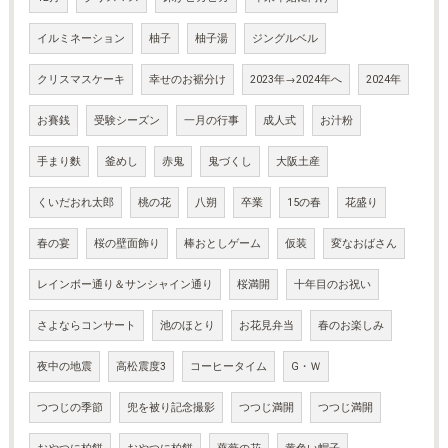
イルミネーション
柚子
柚子湯
ジングルベル
クリスマスケーキ
幸せのお裾分け
2023年→2024年へ
2024年
お賽銭
受験シーズン
一月の行事
成人式
お汁粉
手まり麩
釜めし
赤鬼
鬼づくし
大阪土産
くいだおれ太郎
桃の花
八朔
卒業
15の春
花盛り
春の宴
桜の壁面飾り
棒おとしゲーム
仮装
変なおばさん
レインボー通り＆サンシャイン通り
桜満開
十年目のお祝い
さよならコンサート
池のほとり
お花見弁当
春のお楽しみ
夜中の地震
高松震度3
コーヒータイム
G・Ｗ
つつじの季節
兜を被り記念撮影
つつじ満開
つつじ満開