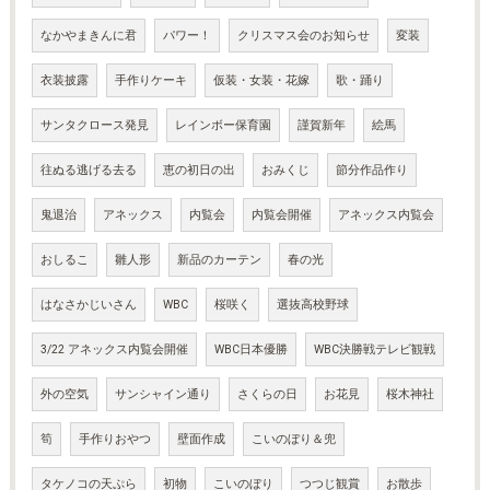
なかやまきんに君
パワー！
クリスマス会のお知らせ
変装
衣装披露
手作りケーキ
仮装・女装・花嫁
歌・踊り
サンタクロース発見
レインボー保育園
謹賀新年
絵馬
往ぬる逃げる去る
恵の初日の出
おみくじ
節分作品作り
鬼退治
アネックス
内覧会
内覧会開催
アネックス内覧会
おしるこ
雛人形
新品のカーテン
春の光
はなさかじいさん
WBC
桜咲く
選抜高校野球
3/22 アネックス内覧会開催
WBC日本優勝
WBC決勝戦テレビ観戦
外の空気
サンシャイン通り
さくらの日
お花見
桜木神社
筍
手作りおやつ
壁面作成
こいのぼり＆兜
タケノコの天ぷら
初物
こいのぼり
つつじ観賞
お散歩