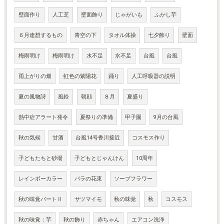
壁面作り
人工芝
壁面飾り
じゃがいも
ふかし芋
６月連想するもの
青空の下
タオル体操
七夕飾り
壁面
梅雨明け
梅雨明け
水不足
水不足
台風
台風
雨上がりの畑
虹色の紫陽花
踊り
人工呼吸器の説明
夏の風物詩
風鈴
朝顔
８月
夏盛り
熱中症アラート発令
夏祭りの準備
甲子園
9月の台風
秋の気候
甘酒
台風14号香川接近
コスモス作り
子どもたちと砂場
子どもとじゃんけん
10周年
レインボーカラー
バラの花束
ソープフラワー
秋の味覚パートⅡ
サツマイモ
秋の味覚
秋
コスモス
秋の味覚：芋
秋の飾り
赤ちゃん
エアコン洗浄