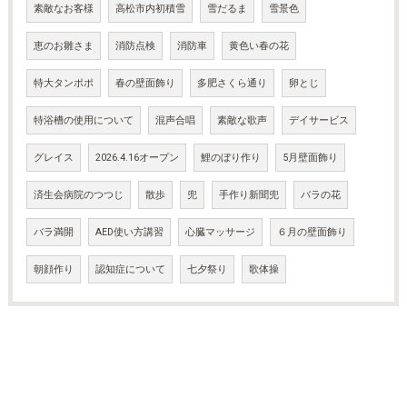
素敵なお客様
高松市内初積雪
雪だるま
雪景色
恵のお雛さま
消防点検
消防車
黄色い春の花
特大タンポポ
春の壁面飾り
多肥さくら通り
卵とじ
特浴槽の使用について
混声合唱
素敵な歌声
デイサービス
グレイス
2026.4.16オープン
鯉のぼり作り
5月壁面飾り
済生会病院のつつじ
散歩
兜
手作り新聞兜
バラの花
バラ満開
AED使い方講習
心臓マッサージ
６月の壁面飾り
朝顔作り
認知症について
七夕祭り
歌体操