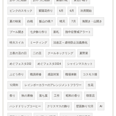
おやつに柏餅
おやつに柏餅
薔薇の花
黄色い帽子
ピンクのスモック
紫陽花作り
6月
6月
冷房開始
夏の味覚
白桃
飯山の桃？
晴天
7月
海開き・山開き
プール開き
七夕飾り作り
新札
熱中症警戒アラート
特大スイカ
ミーティング
法改正～虐待防止法義務化
土夜の丑の日
二の丑
クールネックリング
夏野菜
めぐフェスタ202
めぐフェスタ2024
シャインマスカット
ぶどう作り
職員研修
感染対策
職場体験
コスモス畑
12周年
レインボーカラーのアレンジメントフラワー
生花
祭り
秋の果物
落ち葉
工作
昭和の香り
喫茶店
ハンドドリップコーヒー
クリスマスの飾り
壁面飾り12月
AI