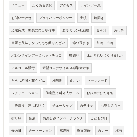
メニュー
よくある質問
アクセス
レインボー恵
お問い合わせ
プライバシーポリシー
実績
鏡開き
足場完成 塗装に向け準備中
越冬ミカン似顔絵
みそ汁
鬼は外
書写と美味しかったもち麩ぜんざい
節分豆まき
紅梅・白梅
バレンタインデーにホットチョコ
雛飾り
床がきれいになりました
アルコール消毒
新型コロナウイルス感染症対策
ちらし寿司と花うどん
梅満開
食パン
マーマレード
レクリエーション
住宅型有料老人ホーム
お彼岸にぼたもち
～春爛漫～恵に桜咲く
チューリップ
カラオケ
お楽しみ弁当
折り紙
菖蒲
お楽しみハンバーグランチ
こどもの日
母の日
カーネーション
恵農園
壁面装飾
カレー
梅雨