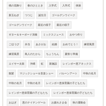
桃の花飾り
春のひととき
入学式
入学式
体操
新玉ねぎ
つつじ
誕生日
ゴールデンウイーク
ゴールデンウイーク
最近の様子
最近の様子
ギター＆キーボード演奏
ミックスジュース
おやつ作り
ごほうび
弁当
あさがお
結婚
おめでとう！
練習風景
練習風景
島人のたから
ちょうちん
夏祭り準備
エイサー太鼓
沖縄
虹
新施設
レインボー恵アネックス
散髪
マジックショー＆音楽ショー
バルーンアート
中秋の名月
中秋の名月
中秋の名月
レインボー恵保育園の子どもたち
レインボー恵保育園の子どもたち
レインボー恵保育園の子どもたち
おはぎ
恵のナイチンゲール
お疲れさま会
秋の運動会