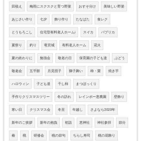
田植え
梅雨にスクスクと育つ野菜
おすそ分け
美味しい野菜
あじさい作り
七夕
飾り作り
たなばた
食レク
とうもろこし
住宅型有料老人ホームi
スイカ
パプリカ
夏祭り
釣り
竜宮城
有料老人ホーム
花火
夏の終わりに
勉強会
敬老の日
保育園の子ども達
ぶどう
敬老会
五平餅
月見団子
獅子舞い
柿・栗
焼き芋
ハロウィン
子ども達
干し柿
まつぼっくり
手作りクリスマスツリー
冬の訪れ
レインボー恵農園
壁飾り
寒い日
クリスマス会
冬至
年越し
さよなら2020年
新年のご挨拶
新年の抱負
初詣
恵神社
神社参拝
節分
椿
桃
研修会
桃の節句
ちらし寿司
桃の花飾り