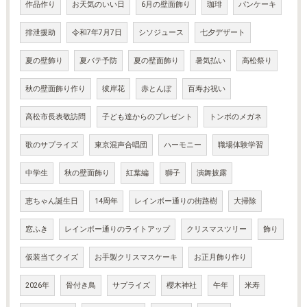
作品作り
お天気のいい日
6月の壁面飾り
珈琲
パンケーキ
排泄援助
令和7年7月7日
シソジュース
七夕デザート
夏の壁飾り
夏バテ予防
夏の壁面飾り
暑気払い
高松祭り
秋の壁面飾り作り
彼岸花
赤とんぼ
百寿お祝い
高松市長表敬訪問
子ども達からのプレゼント
トンボのメガネ
歌のサプライズ
東京混声合唱団
ハーモニー
職場体験学習
中学生
秋の壁面飾り
紅葉編
獅子
演舞披露
恵ちゃん誕生日
14周年
レインボー通りの街路樹
大掃除
窓ふき
レインボー通りのライトアップ
クリスマスツリー
飾り
仮装当てクイズ
お手製クリスマスケーキ
お正月飾り作り
2026年
骨付き鳥
サプライズ
櫻木神社
午年
米寿