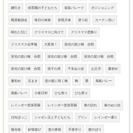
綱引き
保育園の子どもたち
仮装パレード
ポジショニング
職員勉強会
毎日の体操
皆既月食
塗り絵
カーテン洗い
晴れた日に
クリスマスに向けて
クリスマス壁飾り
クリスマス会準備
大変身！
栄光の架け橋 合唱
栄光の架け橋 合唱
栄光の架け橋 合唱
栄光の架け橋 合唱
栄光の架け橋 合唱
張子の虎
干支ぬり絵
お正月
書初め
書初め
豆まき
恵の庭に咲く梅
梅
鶯
風船バレー
風船バレー
小春日和
ひな祭り
ひな祭り
レインボー恵保育園
レインボー恵保育園
春の訪れ
春のぬり絵
日向ぼっこ
シャボン玉と子どもたち
プリン
レインボー通り
陽光桜
砂場遊び
恵の夜桜
手形作り
鯉のぼり