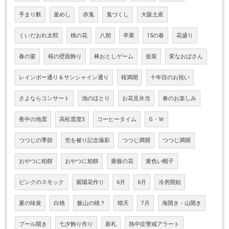
手まり麩
釜めし
赤鬼
鬼づくし
大阪土産
くいだおれ太郎
桃の花
八朔
卒業
15の春
花盛り
春の宴
桜の壁面飾り
棒おとしゲーム
仮装
変なおばさん
レインボー通り＆サンシャイン通り
桜満開
十年目のお祝い
さよならコンサート
池のほとり
お花見弁当
春のお楽しみ
夜中の地震
高松震度3
コーヒータイム
G・Ｗ
つつじの季節
兜を被り記念撮影
つつじ満開
つつじ満開
おやつに柏餅
おやつに柏餅
薔薇の花
黄色い帽子
ピンクのスモック
紫陽花作り
6月
6月
冷房開始
夏の味覚
白桃
飯山の桃？
晴天
7月
海開き・山開き
プール開き
七夕飾り作り
新札
熱中症警戒アラート