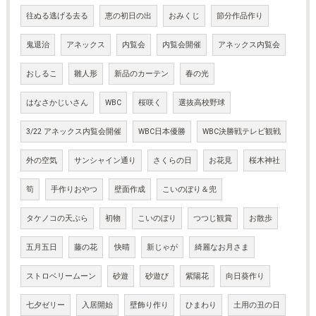
往ぬる逃げる去る
恵の初日の出
おみくじ
節分作品作り
鬼退治
アネックス
内覧会
内覧会開催
アネックス内覧会
おしるこ
雛人形
新品のカーテン
春の光
はなさかじいさん
WBC
桜咲く
選抜高校野球
3/22 アネックス内覧会開催
WBC日本優勝
WBC決勝戦テレビ観戦
外の空気
サンシャイン通り
さくらの日
お花見
桜木神社
筍
手作りおやつ
壁面作成
こいのぼり＆兜
タケノコの天ぷら
初物
こいのぼり
つつじ観賞
お散歩
五月五日
藤の花
快晴
新じゃが
綺麗なお月さま
ストロベリームーン
砂遊
砂遊び
紫陽花
向日葵作り
七夕ゼリー
入居開始
壁飾り作り
ひまわり
土用の丑の日