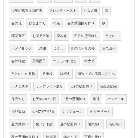
今年の恵方は西南西
フレンチトースト
ひな人形
雪
春の花
ひなまつり
桜茶
春の壁面飾り作り
桜
開花宣言
お花見散策
花冷え
四月の壁面飾り
たけのこ
ソメイヨシノ
満開
つくし
池のほとりの桜
三色団子
春の味覚
豆腐団子
つくしの卵とじ
特大筍
たけのこの煮物
八重桜
鉢植え
頑張っている職員さんへ
ハナミズキ
サンフラワー通り
5月の壁面飾り
済生会病院
作品作り
お天気のいい日
6月の壁面飾り
珈琲
パンケーキ
排泄援助
令和7年7月7日
シソジュース
七夕デザート
夏の壁飾り
夏バテ予防
夏の壁面飾り
暑気払い
高松祭り
秋の壁面飾り作り
彼岸花
赤とんぼ
百寿お祝い