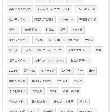
高松市長表敬訪問
子ども達からのプレゼント
トンボのメガネ
歌のサプライズ
東京混声合唱団
ハーモニー
職場体験学習
中学生
秋の壁面飾り
紅葉編
獅子
演舞披露
恵ちゃん誕生日
14周年
レインボー通りの街路樹
大掃除
窓ふき
レインボー通りのライトアップ
クリスマスツリー
飾り
仮装当てクイズ
お手製クリスマスケーキ
お正月飾り作り
2026年
骨付き鳥
サプライズ
櫻木神社
午年
米寿
素敵なお客様
高松市内初積雪
雪だるま
雪景色
恵のお雛さま
消防点検
消防車
黄色い春の花
特大タンポポ
春の壁面飾り
多肥さくら通り
卵とじ
特浴槽の使用について
混声合唱
素敵な歌声
デイサービス