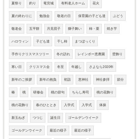
夏祭り
釣り
竜宮城
有料老人ホーム
花火
夏の終わりに
勉強会
敬老の日
保育園の子ども達
ぶどう
敬老会
五平餅
月見団子
獅子舞い
柿・栗
焼き芋
ハロウィン
子ども達
干し柿
まつぼっくり
手作りクリスマスツリー
冬の訪れ
レインボー恵農園
壁飾り
寒い日
クリスマス会
冬至
年越し
さよなら2020年
新年のご挨拶
新年の抱負
初詣
恵神社
神社参拝
節分
椿
桃
研修会
桃の節句
ちらし寿司
桃の花飾り
桃の花飾り
春のひととき
入学式
入学式
体操
新玉ねぎ
つつじ
誕生日
ゴールデンウイーク
ゴールデンウイーク
最近の様子
最近の様子