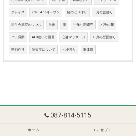
グレイス
2026.4.16オープン
鯉のぼり作り
5月壁面飾り
済生会病院のつつじ
散歩
兜
手作り新聞兜
バラの花
バラ満開
AED使い方講習
心臓マッサージ
６月の壁面飾り
朝顔作り
認知症について
七夕祭り
歌体操
087-814-5115
ホーム
コンセプト