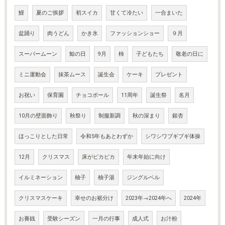
鰻
夏のご挨拶
初スイカ
甘くて冷たい
一合まいた
盆踊り
肉うどん
かき氷
ファッションショー
９月
スーパームーン
鯨の日
9月
柿
子どもたち
敬老の日に
ミニ運動会
抹茶ムース
誕生会
ケーキ
プレゼント
お祝い
保育園
チョコボール
11周年
誕生祭
名月
10月の壁面飾り
秋祭り
制服新調
秋の深まり
銀杏
ほっこりとした日常
令和5年もあとわずか
シワシワブギブギ体操
12月
クリスマス
床がピカピカ
年末年始に向け
イルミネーション
柚子
柚子湯
ジングルベル
クリスマスケーキ
幸せのお裾分け
2023年→2024年へ
2024年
お賽銭
受験シーズン
一月の行事
成人式
お汁粉