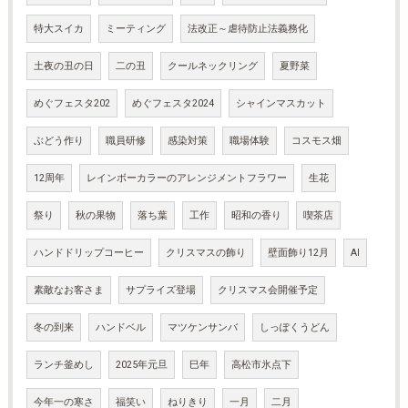
特大スイカ
ミーティング
法改正～虐待防止法義務化
土夜の丑の日
二の丑
クールネックリング
夏野菜
めぐフェスタ202
めぐフェスタ2024
シャインマスカット
ぶどう作り
職員研修
感染対策
職場体験
コスモス畑
12周年
レインボーカラーのアレンジメントフラワー
生花
祭り
秋の果物
落ち葉
工作
昭和の香り
喫茶店
ハンドドリップコーヒー
クリスマスの飾り
壁面飾り12月
AI
素敵なお客さま
サプライズ登場
クリスマス会開催予定
冬の到来
ハンドベル
マツケンサンバ
しっぽくうどん
ランチ釜めし
2025年元旦
巳年
高松市氷点下
今年一の寒さ
福笑い
ねりきり
一月
二月