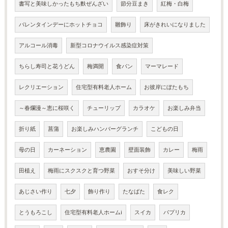
書写と美味しかったもち麩ぜんざい
節分豆まき
紅梅・白梅
バレンタインデーにホットチョコ
雛飾り
床がきれいになりました
アルコール消毒
新型コロナウイルス感染症対策
ちらし寿司と花うどん
梅満開
食パン
マーマレード
レクリエーション
住宅型有料老人ホーム
お彼岸にぼたもち
～春爛漫～恵に桜咲く
チューリップ
カラオケ
お楽しみ弁当
折り紙
菖蒲
お楽しみハンバーグランチ
こどもの日
母の日
カーネーション
恵農園
壁面装飾
カレー
梅雨
田植え
梅雨にスクスクと育つ野菜
おすそ分け
美味しい野菜
あじさい作り
七夕
飾り作り
たなばた
食レク
とうもろこし
住宅型有料老人ホームi
スイカ
パプリカ