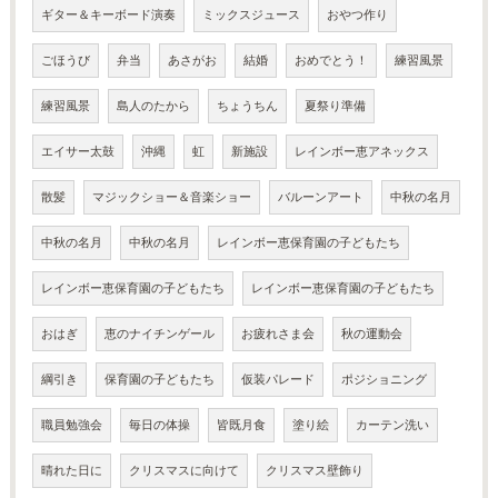
ギター＆キーボード演奏
ミックスジュース
おやつ作り
ごほうび
弁当
あさがお
結婚
おめでとう！
練習風景
練習風景
島人のたから
ちょうちん
夏祭り準備
エイサー太鼓
沖縄
虹
新施設
レインボー恵アネックス
散髪
マジックショー＆音楽ショー
バルーンアート
中秋の名月
中秋の名月
中秋の名月
レインボー恵保育園の子どもたち
レインボー恵保育園の子どもたち
レインボー恵保育園の子どもたち
おはぎ
恵のナイチンゲール
お疲れさま会
秋の運動会
綱引き
保育園の子どもたち
仮装パレード
ポジショニング
職員勉強会
毎日の体操
皆既月食
塗り絵
カーテン洗い
晴れた日に
クリスマスに向けて
クリスマス壁飾り