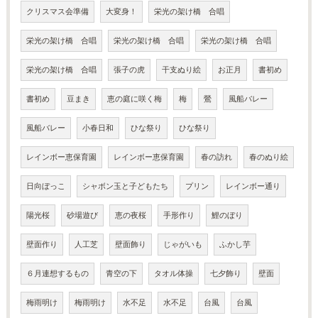
クリスマス会準備
大変身！
栄光の架け橋 合唱
栄光の架け橋 合唱
栄光の架け橋 合唱
栄光の架け橋 合唱
栄光の架け橋 合唱
張子の虎
干支ぬり絵
お正月
書初め
書初め
豆まき
恵の庭に咲く梅
梅
鶯
風船バレー
風船バレー
小春日和
ひな祭り
ひな祭り
レインボー恵保育園
レインボー恵保育園
春の訪れ
春のぬり絵
日向ぼっこ
シャボン玉と子どもたち
プリン
レインボー通り
陽光桜
砂場遊び
恵の夜桜
手形作り
鯉のぼり
壁面作り
人工芝
壁面飾り
じゃがいも
ふかし芋
６月連想するもの
青空の下
タオル体操
七夕飾り
壁面
梅雨明け
梅雨明け
水不足
水不足
台風
台風