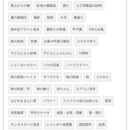
雨上がりの畑
虹色の紫陽花
踊り
人工呼吸器の説明
夏の風物詩
風鈴
朝顔
８月
夏盛り
熱中症アラート発令
夏祭りの準備
甲子園
9月の台風
秋の気候
甘酒
台風14号香川接近
コスモス作り
子どもたちと砂場
子どもとじゃんけん
10周年
レインボーカラー
バラの花束
ソープフラワー
秋の味覚パートⅡ
サツマイモ
秋の味覚
秋
コスモス
秋の味覚：芋
秋の飾り
赤ちゃん
エアコン洗浄
なかやまきんに君
パワー！
クリスマス会のお知らせ
変装
衣装披露
手作りケーキ
仮装・女装・花嫁
歌・踊り
サンタクロース発見
レインボー保育園
謹賀新年
絵馬